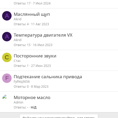
Ответы
17
7 Июл 2024
Маслянный щуп
A
Akrid
Ответы
4
11 Авг 2023
Температура двигателя VX
A
Akrid
Ответы
15
16 Июл 2023
Посторонние звуки
С
Стас
Ответы
1
27 Июн 2023
Подтекание сальника привода
F
Fylhtq3656
Ответы
0
8 Мар 2023
Моторное масло
е
Admin
Ответы
–
Н/Д
р
е