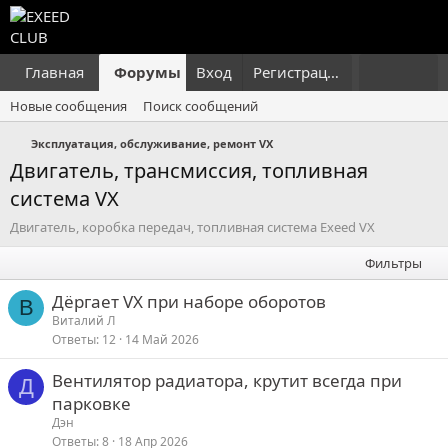
Главная
Форумы
Вход
Что нового?
Регистрация
Пользовател
Новые сообщения
Поиск сообщений
Эксплуатация, обслуживание, ремонт VX
Двигатель, трансмиссия, топливная
система VX
Двигатель, коробка передач, топливная система Exeed VX
Фильтры
Дёргает VX при наборе оборотов
В
Виталий Л
Ответы
12
14 Май 2026
Вентилятор радиатора, крутит всегда при
Д
парковке
Дэн
Ответы
8
18 Апр 2026